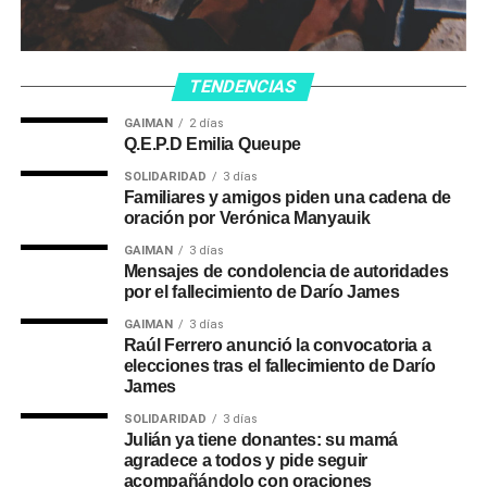
TENDENCIAS
GAIMAN
2 días
Q.E.P.D Emilia Queupe
SOLIDARIDAD
3 días
Familiares y amigos piden una cadena de
oración por Verónica Manyauik
GAIMAN
3 días
Mensajes de condolencia de autoridades
por el fallecimiento de Darío James
GAIMAN
3 días
Raúl Ferrero anunció la convocatoria a
elecciones tras el fallecimiento de Darío
James
SOLIDARIDAD
3 días
Julián ya tiene donantes: su mamá
agradece a todos y pide seguir
acompañándolo con oraciones