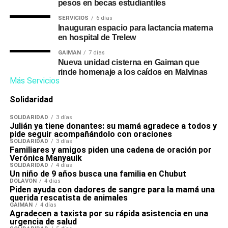
pesos en becas estudiantiles
SERVICIOS
6 días
Inauguran espacio para lactancia materna
en hospital de Trelew
GAIMAN
7 días
Nueva unidad cisterna en Gaiman que
rinde homenaje a los caídos en Malvinas
Más Servicios
Solidaridad
SOLIDARIDAD
3 días
Julián ya tiene donantes: su mamá agradece a todos y
pide seguir acompañándolo con oraciones
SOLIDARIDAD
3 días
Familiares y amigos piden una cadena de oración por
Verónica Manyauik
SOLIDARIDAD
4 días
Un niño de 9 años busca una familia en Chubut
DOLAVON
4 días
Piden ayuda con dadores de sangre para la mamá una
querida rescatista de animales
GAIMAN
4 días
Agradecen a taxista por su rápida asistencia en una
urgencia de salud