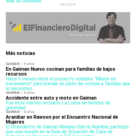
Más Actividades
ANUNCIO
Más noticias
GAIMAN
8 años
En Gaiman Nuevo cocinan para familias de bajos
recursos
Hace 3 meses inició el proyecto solidario “Misión en
movimiento” para brindar un plato de comida a familias que
lo necesiten.
GAIMAN
8 años
Accidente entre auto y moto en Gaiman
Fue este martes en barrio La Loma sin heridos de
gravedad.
GAIMAN
8 años
Aranibar en Rawson por el Encuentro Nacional de
Mujeres
El Intendente de Gaiman Mariano García Aranibar participó
que una reunión en la Sala de Situación de Casa de