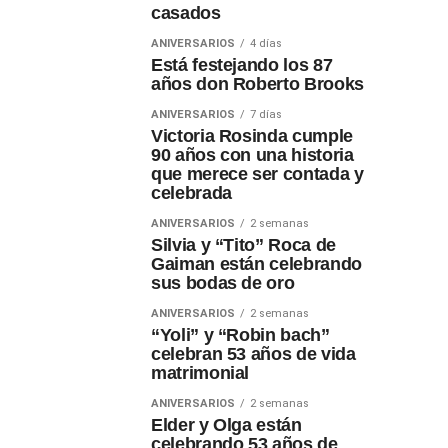
casados
ANIVERSARIOS
4 días
Está festejando los 87
años don Roberto Brooks
ANIVERSARIOS
7 días
Victoria Rosinda cumple
90 años con una historia
que merece ser contada y
celebrada
ANIVERSARIOS
2 semanas
Silvia y “Tito” Roca de
Gaiman están celebrando
sus bodas de oro
ANIVERSARIOS
2 semanas
“Yoli” y “Robin bach”
celebran 53 años de vida
matrimonial
ANIVERSARIOS
2 semanas
Elder y Olga están
celebrando 53 años de