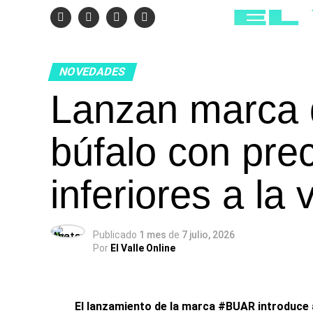
NOVEDADES
Lanzan marca 
búfalo con pre
inferiores a la
Publicado
1 mes
de
7 julio, 2026
Por
El Valle Online
El lanzamiento de la marca
#BUAR
introduce 