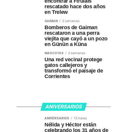
encontrar a Firulais
rescatado hace dos años
en Trelew
GAIMAN
2 semanas
Bomberos de Gaiman
rescataron a una perra
viejita que cayó a un pozo
en Günün a Küna
MASCOTAS
2 semanas
Una red vecinal protege
gatos callejeros y
transformó el paisaje de
Corrientes
ANIVERSARIOS
ANIVERSARIOS
15 horas
Nélida y Héctor están
celebrando los 31 años de