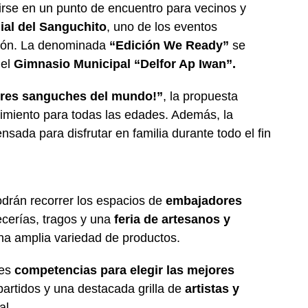
irse en un punto de encuentro para vecinos y
al del Sanguchito
, uno de los eventos
gión. La denominada
“Edición We Ready”
se
 el
Gimnasio Municipal “Delfor Ap Iwan”.
jores sanguches del mundo!”
, la propuesta
imiento para todas las edades. Además, la
sada para disfrutar en familia durante todo el fin
odrán recorrer los espacios de
embajadores
ecerías, tragos y una
feria de artesanos y
na amplia variedad de productos.
les
competencias para elegir las mejores
 partidos y una destacada grilla de
artistas y
al.