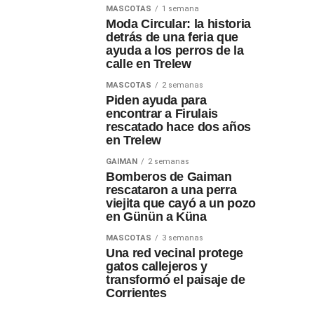
MASCOTAS
1 semana
Moda Circular: la historia
detrás de una feria que
ayuda a los perros de la
calle en Trelew
MASCOTAS
2 semanas
Piden ayuda para
encontrar a Firulais
rescatado hace dos años
en Trelew
GAIMAN
2 semanas
Bomberos de Gaiman
rescataron a una perra
viejita que cayó a un pozo
en Günün a Küna
MASCOTAS
3 semanas
Una red vecinal protege
gatos callejeros y
transformó el paisaje de
Corrientes