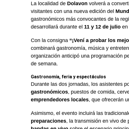
La localidad de
Dolavon
volverá a convert
visitantes con una nueva edición del
Mundi
gastronómicos más convocantes de la re
desarrollará durante el
11 y 12 de julio
en
Con la consigna
“¡Vení a probar los me
combinará gastronomía, música y entreten
organización anticipó una programación pen
de semana.
Gastronomía, feria y espectáculos
Durante las dos jornadas, los asistentes p
gastronómicos
, puestos de comida, cerv
emprendedores locales
, que ofrecerán u
Asimismo, el evento incluirá las tradiciona
preparaciones
, la transmisión en vivo de
bandas en vivo
sobre el escenario princip