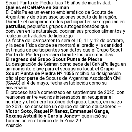
Scout Punta de Piedra, tras 16 años de inactividad.
Qué es el CaNaPa en Gaiman
El CaNaPa es un evento emblemático de Scouts de
Argentina y de otras asociaciones scouts de la región.
Durante el campamento los participantes se organizan en
patrullas
, pequeños grupos autogestionados que
conviven en la naturaleza, cocinan sus propios alimentos y
realizan actividades de liderazgo.
La fecha del campamento será el 10, 11 y 12 de octubre,
y la sede física donde se montará el predio y la cantidad
estimada de participantes son datos que el Grupo Scout
Punta de Piedra precisará durante los próximos días.
El regreso del Grupo Scout Punta de Piedra
La designación de Gaiman como sede del CaNaPa llega en
un momento clave para el scoutismo local: el
Grupo
Scout Punta de Piedra Nº 1055
recibió su designación
oficial por parte de Scouts de Argentina Asociación Civil
(SAAC) el 4 de mayo, fecha establecida como su
aniversario.
El proceso había comenzado en septiembre de 2025, con
reuniones entre vecinos interesados en recuperar el
nombre y el número histórico del grupo. Luego, en marzo
de 2026, se consolidó un equipo de cinco educadores —
Víctor Soto, Raquel Piñanez, Emmanuel Ganga,
Roxana Astudillo y Carola Jones
— que inició su
formación en el marco de la Zona 29.
Anuncio