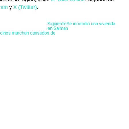
gram
y
X (Twitter)
.
Siguiente
Se incendió una vivienda
en Gaiman
vecinos marchan cansados de