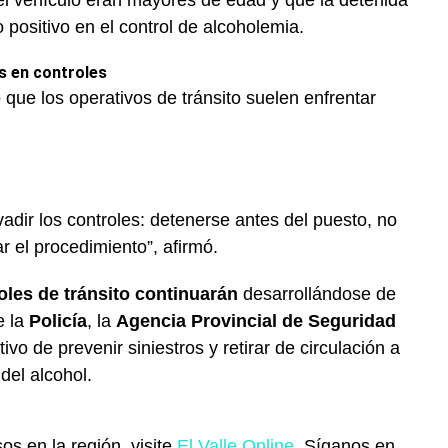
el vehículo eran mayores de edad y que la detenida
positivo en el control de alcoholemia.
es en controles
ló que los operativos de tránsito suelen enfrentar
dir los controles: detenerse antes del puesto, no
r el procedimiento”, afirmó.
oles de tránsito continuarán
desarrollándose de
e la
Policía
, la
Agencia Provincial de Seguridad
vo de prevenir siniestros y retirar de circulación a
del alcohol.
os en la región, visite
El Valle Online
. Síganos en