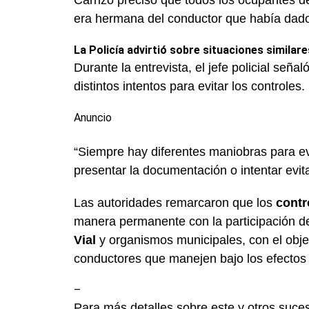
Carrizo precisó que todos los ocupantes d
era hermana del conductor que había dado 
La Policía advirtió sobre situaciones similar
Durante la entrevista, el jefe policial seña
distintos intentos para evitar los controles.
Anuncio
“Siempre hay diferentes maniobras para eva
presentar la documentación o intentar evita
Las autoridades remarcaron que los
contr
manera permanente con la participación d
Vial
y organismos municipales, con el objeti
conductores que manejen bajo los efectos 
–
Para más detalles sobre este y otros suces