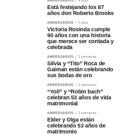
ANIVERSARIOS
4 días
Está festejando los 87
años don Roberto Brooks
ANIVERSARIOS
7 días
Victoria Rosinda cumple
90 años con una historia
que merece ser contada y
celebrada
ANIVERSARIOS
2 semanas
Silvia y “Tito” Roca de
Gaiman están celebrando
sus bodas de oro
ANIVERSARIOS
2 semanas
“Yoli” y “Robin bach”
celebran 53 años de vida
matrimonial
ANIVERSARIOS
2 semanas
Elder y Olga están
celebrando 53 años de
matrimonio