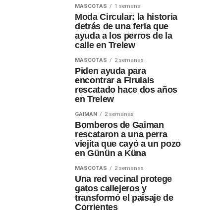
MASCOTAS
1 semana
Moda Circular: la historia
detrás de una feria que
ayuda a los perros de la
calle en Trelew
MASCOTAS
2 semanas
Piden ayuda para
encontrar a Firulais
rescatado hace dos años
en Trelew
GAIMAN
2 semanas
Bomberos de Gaiman
rescataron a una perra
viejita que cayó a un pozo
en Günün a Küna
MASCOTAS
2 semanas
Una red vecinal protege
gatos callejeros y
transformó el paisaje de
Corrientes