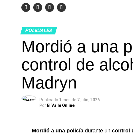
POLICIALES
Mordió a una p
control de alc
Madryn
Publicado
1 mes
de
7 julio, 2026
Por
El Valle Online
Mordió a una policía
durante un
control