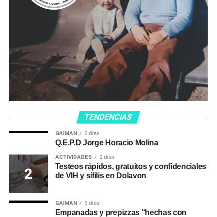
TENDENCIAS
GAIMAN
2 días
Q.E.P.D Jorge Horacio Molina
ACTIVIDADES
2 días
Testeos rápidos, gratuitos y confidenciales
de VIH y sífilis en Dolavon
GAIMAN
3 días
Empanadas y prepizzas “hechas con