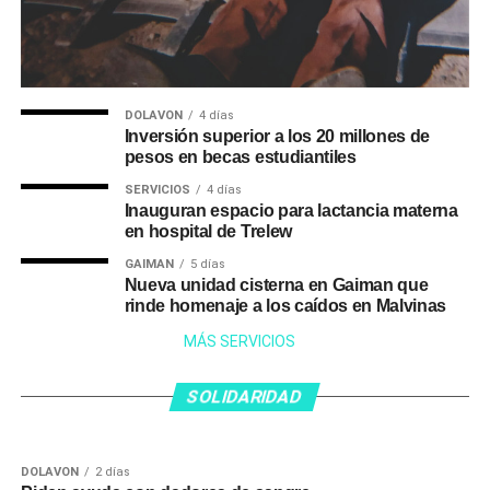
DOLAVON
4 días
Inversión superior a los 20 millones de
pesos en becas estudiantiles
SERVICIOS
4 días
Inauguran espacio para lactancia materna
en hospital de Trelew
GAIMAN
5 días
Nueva unidad cisterna en Gaiman que
rinde homenaje a los caídos en Malvinas
SOLIDARIDAD
16 horas
MÁS SERVICIOS
Julián ya tiene donantes: su mamá
SOLIDARIDAD
18 horas
agradece a todos y pide seguir
Familiares y amigos piden una cadena de
SOLIDARIDAD
acompañándolo con oraciones
oración por Verónica Manyauik
DOLAVON
2 días