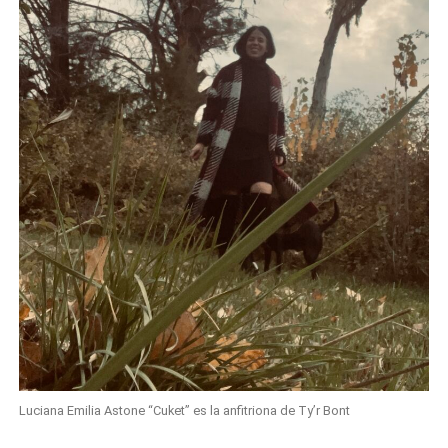
Luciana Emilia Astone “Cuket” es la anfitriona de Ty’r Bont