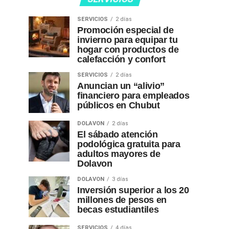
SERVICIOS
2 días
Promoción especial de
invierno para equipar tu
hogar con productos de
calefacción y confort
SERVICIOS
2 días
Anuncian un “alivio”
financiero para empleados
públicos en Chubut
DOLAVON
2 días
El sábado atención
podológica gratuita para
adultos mayores de
Dolavon
DOLAVON
3 días
Inversión superior a los 20
millones de pesos en
becas estudiantiles
SERVICIOS
4 días