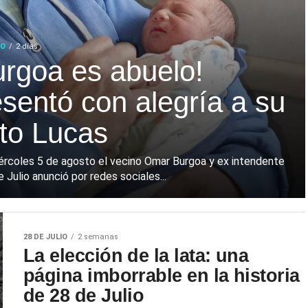
IO
2 días
urgoa es abuelo!
esentó con alegría a su
eto Lucas
ércoles 5 de agosto el vecino Omar Burgoa y ex intendente
 Julio anunció por redes sociales...
28 DE JULIO
2 semanas
La elección de la lata: una
página imborrable en la historia
de 28 de Julio