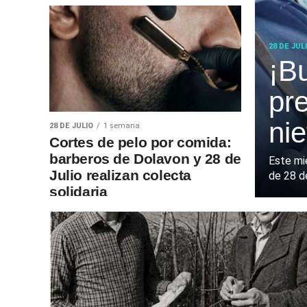
28 DE JUL
¡B
pr
ni
28 DE JULIO
1 semana
Cortes de pelo por comida:
barberos de Dolavon y 28 de
Este mi
Julio realizan colecta
de 28 de
solidaria