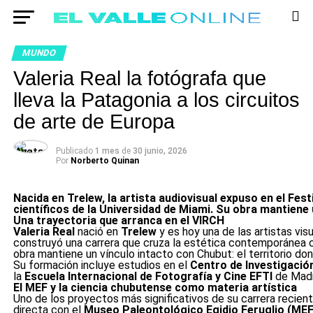
MUNDO
Valeria Real la fotógrafa que
lleva la Patagonia a los circuitos
de arte de Europa
Publicado
1 mes
de
30 junio, 2026
Por
Norberto Quinan
Nacida en Trelew, la artista audiovisual expuso en el Fe
científicos de la Universidad de Miami. Su obra mantiene 
Una trayectoria que arranca en el VIRCH
Valeria Real
nació en
Trelew
y es hoy una de las artistas vi
construyó una carrera que cruza la estética contemporánea con
obra mantiene un vínculo intacto con Chubut: el territorio don
Su formación incluye estudios en el
Centro de Investigació
la
Escuela Internacional de Fotografía y Cine EFTI
de Madri
El MEF y la ciencia chubutense como materia artística
Uno de los proyectos más significativos de su carrera recient
directa con el
Museo Paleontológico Egidio Feruglio (MEF