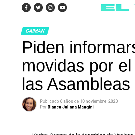
GAIMAN
Piden informar
movidas por el
las Asambleas
Publicado
6 años
de
10 noviembre, 2020
Por
Blanca Juliana Mangini