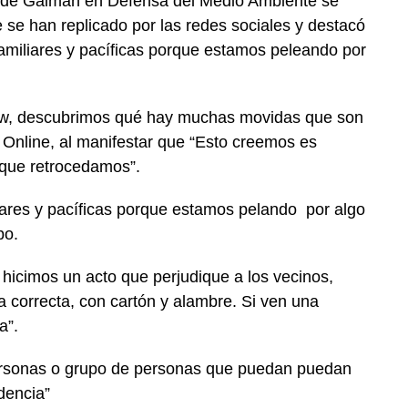
 de Gaiman en Defensa del Medio Ambiente se
e se han replicado por las redes sociales y destacó
amiliares y pacíficas porque estamos peleando por
elew, descubrimos qué hay muchas movidas que son
Online, al manifestar
que “Esto creemos es
 que retrocedamos”.
iares y pacíficas porque estamos pelando
por algo
po.
cimos un acto que perjudique a los vecinos,
a correcta, con cartón y alambre. Si ven una
a”.
 personas o grupo de personas que puedan puedan
dencia”