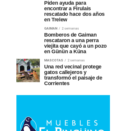
Piden ayuda para
encontrar a Firulais
rescatado hace dos años
en Trelew
GAIMAN
2 semanas
Bomberos de Gaiman
rescataron a una perra
viejita que cayó a un pozo
en Günün a Küna
MASCOTAS
2 semanas
Una red vecinal protege
gatos callejeros y
transformó el paisaje de
Corrientes