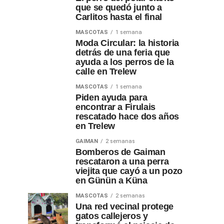
que se quedó junto a
Carlitos hasta el final
MASCOTAS
1 semana
Moda Circular: la historia
detrás de una feria que
ayuda a los perros de la
calle en Trelew
MASCOTAS
1 semana
Piden ayuda para
encontrar a Firulais
rescatado hace dos años
en Trelew
GAIMAN
2 semanas
Bomberos de Gaiman
rescataron a una perra
viejita que cayó a un pozo
en Günün a Küna
MASCOTAS
2 semanas
Una red vecinal protege
gatos callejeros y