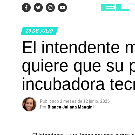
28 DE JULIO
El intendente 
quiere que su 
incubadora tec
Publicado
2 meses
de
12 junio, 2026
Por
Blanca Juliana Mangini