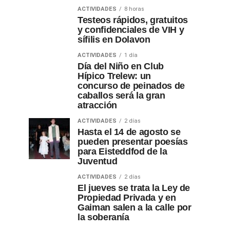
ACTIVIDADES
8 horas
Testeos rápidos, gratuitos
y confidenciales de VIH y
sífilis en Dolavon
ACTIVIDADES
1 día
Día del Niño en Club
Hípico Trelew: un
concurso de peinados de
caballos será la gran
atracción
ACTIVIDADES
2 días
Hasta el 14 de agosto se
pueden presentar poesías
para Eisteddfod de la
Juventud
ACTIVIDADES
2 días
El jueves se trata la Ley de
Propiedad Privada y en
Gaiman salen a la calle por
la soberanía