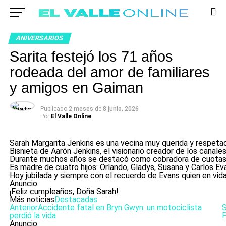
ANIVERSARIOS
Sarita festejó los 71 años
rodeada del amor de familiares
y amigos en Gaiman
Publicado
2 meses
de
8 junio, 2026
Por
El Valle Online
Sarah Margarita Jenkins es una vecina muy querida y respetad
Bisnieta de Aarón Jenkins, el visionario creador de los canale
Durante muchos años se destacó como cobradora de cuotas de 
Es madre de cuatro hijos: Orlando, Gladys, Susana y Carlos Ev
Hoy jubilada y siempre con el recuerdo de Evans quien en vid
Anuncio
¡Feliz cumpleaños, Doña Sarah!
Más noticias
Destacadas
Anterior
Accidente fatal en Bryn Gwyn: un motociclista
S
perdió la vida
P
Anuncio