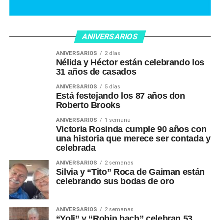
ANIVERSARIOS
ANIVERSARIOS
2 días
Nélida y Héctor están celebrando los
31 años de casados
ANIVERSARIOS
5 días
Está festejando los 87 años don
Roberto Brooks
ANIVERSARIOS
1 semana
Victoria Rosinda cumple 90 años con
una historia que merece ser contada y
celebrada
ANIVERSARIOS
2 semanas
Silvia y “Tito” Roca de Gaiman están
celebrando sus bodas de oro
ANIVERSARIOS
2 semanas
“Yoli” y “Robin bach” celebran 53