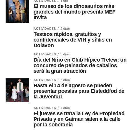
ACTIVIDADES
1 día
El museo de los dinosaurios más
grandes del mundo presenta MEF
Invita
ACTIVIDADES
2 días
Testeos rápidos, gratuitos y
confidenciales de VIH y sífilis en
Dolavon
ACTIVIDADES
3 días
Día del Niño en Club Hípico Trelew: un
concurso de peinados de caballos
será la gran atracción
ACTIVIDADES
3 días
Hasta el 14 de agosto se pueden
presentar poesías para Eisteddfod de
la Juventud
ACTIVIDADES
4 días
El jueves se trata la Ley de Propiedad
Privada y en Gaiman salen a la calle
por la soberanía