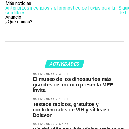
Más noticias
Anterior
Los incendios y el pronóstico de lluvias para la
Sigu
cordillera
de b
Anuncio
¿Qué opinás?
ACTIVIDADES
ACTIVIDADES
3 días
El museo de los dinosaurios más
grandes del mundo presenta MEF
Invita
ACTIVIDADES
4 días
Testeos rápidos, gratuitos y
confidenciales de VIH y sífilis en
Dolavon
ACTIVIDADES
5 días