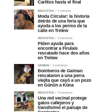
Carlitos hasta el final
MASCOTAS
1 semana
Moda Circular: la historia
detrás de una feria que
ayuda a los perros de la
calle en Trelew
MASCOTAS
2 semanas
Piden ayuda para
encontrar a Firulais
rescatado hace dos años
en Trelew
GAIMAN
2 semanas
Bomberos de Gaiman
rescataron a una perra
viejita que cayó a un pozo
en Günün a Küna
MASCOTAS
3 semanas
Una red vecinal protege
gatos callejeros y
transformó el paisaje de