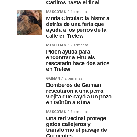
Carlitos hasta el final
MASCOTAS
1 semana
Moda Circular: la historia
detrás de una feria que
ayuda a los perros de la
calle en Trelew
MASCOTAS
2 semanas
Piden ayuda para
encontrar a Firulais
rescatado hace dos años
en Trelew
GAIMAN
2 semanas
Bomberos de Gaiman
rescataron a una perra
viejita que cayó a un pozo
en Günün a Küna
MASCOTAS
3 semanas
Una red vecinal protege
gatos callejeros y
transformó el paisaje de
Corrientes