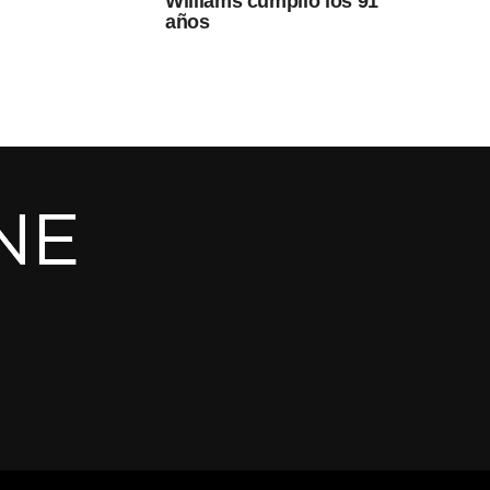
Williams cumplió los 91
años