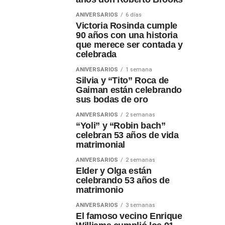
ANIVERSARIOS
6 días
Victoria Rosinda cumple
90 años con una historia
que merece ser contada y
celebrada
ANIVERSARIOS
1 semana
Silvia y “Tito” Roca de
Gaiman están celebrando
sus bodas de oro
ANIVERSARIOS
2 semanas
“Yoli” y “Robin bach”
celebran 53 años de vida
matrimonial
ANIVERSARIOS
2 semanas
Elder y Olga están
celebrando 53 años de
matrimonio
ANIVERSARIOS
3 semanas
El famoso vecino Enrique