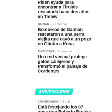
Piden ayuda para
encontrar a Firulais
rescatado hace dos años
en Trelew
GAIMAN
2 semanas
Bomberos de Gaiman
rescataron a una perra
viejita que cayó a un pozo
en Günün a Küna
MASCOTAS
2 semanas
Una red vecinal protege
gatos callejeros y
transformó el paisaje de
Corrientes
ANIVERSARIOS
ANIVERSARIOS
3 días
Está festejando los 87
años don Roberto Brooks