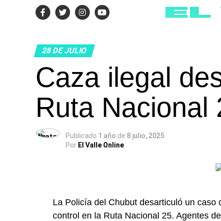
28 DE JULIO
Caza ilegal des
Ruta Nacional 
Publicado
1 año
de
8 julio, 2025
Por
El Valle Online
La Policía del Chubut desarticuló un caso d
control en la Ruta Nacional 25. Agentes d