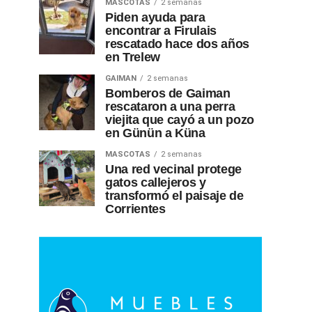
MASCOTAS
2 semanas
Piden ayuda para
encontrar a Firulais
rescatado hace dos años
en Trelew
GAIMAN
2 semanas
Bomberos de Gaiman
rescataron a una perra
viejita que cayó a un pozo
en Günün a Küna
MASCOTAS
2 semanas
Una red vecinal protege
gatos callejeros y
transformó el paisaje de
Corrientes