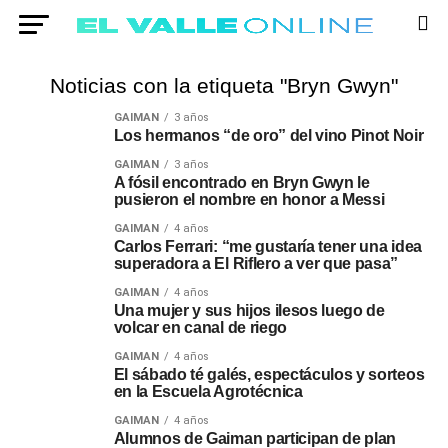
Noticias con la etiqueta "Bryn Gwyn"
GAIMAN
3 años
Los hermanos “de oro” del vino Pinot Noir
GAIMAN
3 años
A fósil encontrado en Bryn Gwyn le
pusieron el nombre en honor a Messi
GAIMAN
4 años
Carlos Ferrari: “me gustaría tener una idea
superadora a El Riflero a ver que pasa”
GAIMAN
4 años
Una mujer y sus hijos ilesos luego de
volcar en canal de riego
GAIMAN
4 años
El sábado té galés, espectáculos y sorteos
en la Escuela Agrotécnica
GAIMAN
4 años
Alumnos de Gaiman participan de plan