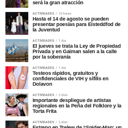
será la gran atracción
ACTIVIDADES
10 horas
Hasta el 14 de agosto se pueden
presentar poesías para Eisteddfod de
la Juventud
ACTIVIDADES
1 día
El jueves se trata la Ley de Propiedad
Privada y en Gaiman salen a la calle
por la soberanía
ACTIVIDADES
1 día
Testeos rápidos, gratuitos y
confidenciales de VIH y sífilis en
Dolavon
ACTIVIDADES
2 días
Importante despliegue de artistas
regionales en la Peña del Folklore y la
Torta Frita
ACTIVIDADES
2 días
Estreno en Trelew de “Spider-Man: un