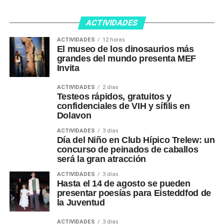
ACTIVIDADES
ACTIVIDADES
12 horas
El museo de los dinosaurios más
grandes del mundo presenta MEF
Invita
ACTIVIDADES
2 días
Testeos rápidos, gratuitos y
confidenciales de VIH y sífilis en
Dolavon
ACTIVIDADES
3 días
Día del Niño en Club Hípico Trelew: un
concurso de peinados de caballos
será la gran atracción
ACTIVIDADES
3 días
Hasta el 14 de agosto se pueden
presentar poesías para Eisteddfod de
la Juventud
ACTIVIDADES
3 días