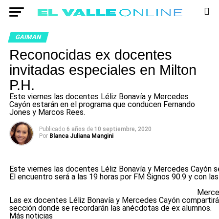
GAIMAN
Reconocidas ex docentes
invitadas especiales en Milton
P.H.
Este viernes las docentes Léliz Bonavía y Mercedes
Cayón estarán en el programa que conducen Fernando
Jones y Marcos Rees.
Publicado
6 años
de
10 septiembre, 2020
Por
Blanca Juliana Mangini
Este viernes las docentes Léliz Bonavía y Mercedes Cayón s
El encuentro será a las 19 horas por FM Signos 90.9 y con las
Merce
Las ex docentes Léliz Bonavía y Mercedes Cayón compartirán s
sección donde se recordarán las anécdotas de ex alumnos.
Más noticias