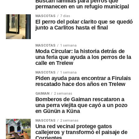
Buscan familias para perros que
permanecen en un refugio municipal
MASCOTAS
7 días
El perro del polar clarito que se quedó
junto a Carlitos hasta el final
MASCOTAS
1 semana
Moda Circular: la historia detrás de
una feria que ayuda a los perros de la
calle en Trelew
MASCOTAS
1 semana
Piden ayuda para encontrar a Firulais
rescatado hace dos años en Trelew
GAIMAN
2 semanas
Bomberos de Gaiman rescataron a
una perra viejita que cayó a un pozo
en Günün a Küna
MASCOTAS
2 semanas
Una red vecinal protege gatos
callejeros y transformó el paisaje de
Corrientes