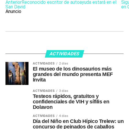
Anterior
Reconocido escritor de autoayuda estará en el
Sig
San David
en 
Anuncio
ACTIVIDADES
ACTIVIDADES
2 días
El museo de los dinosaurios más
grandes del mundo presenta MEF
Invita
ACTIVIDADES
3 días
Testeos rápidos, gratuitos y
confidenciales de VIH y sífilis en
Dolavon
ACTIVIDADES
4 días
Día del Niño en Club Hípico Trelew: un
concurso de peinados de caballos