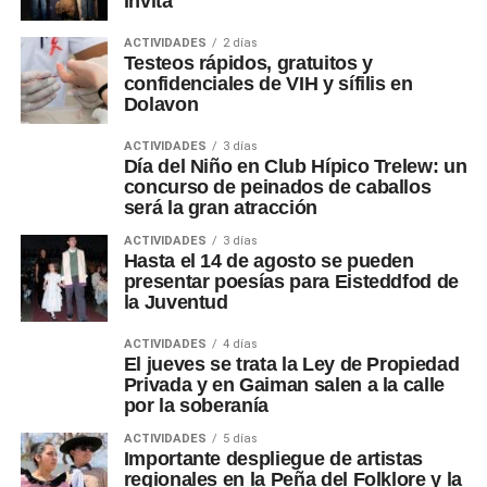
Invita
ACTIVIDADES
2 días
Testeos rápidos, gratuitos y
confidenciales de VIH y sífilis en
Dolavon
ACTIVIDADES
3 días
Día del Niño en Club Hípico Trelew: un
concurso de peinados de caballos
será la gran atracción
ACTIVIDADES
3 días
Hasta el 14 de agosto se pueden
presentar poesías para Eisteddfod de
la Juventud
ACTIVIDADES
4 días
El jueves se trata la Ley de Propiedad
Privada y en Gaiman salen a la calle
por la soberanía
ACTIVIDADES
5 días
Importante despliegue de artistas
regionales en la Peña del Folklore y la