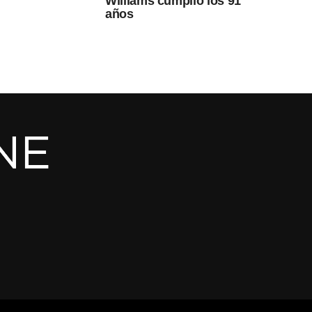
Williams cumplió los 91
años