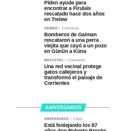
Piden ayuda para
encontrar a Firulais
rescatado hace dos años
en Trelew
GAIMAN
2 semanas
Bomberos de Gaiman
rescataron a una perra
viejita que cayó a un pozo
en Günün a Küna
MASCOTAS
2 semanas
Una red vecinal protege
gatos callejeros y
transformó el paisaje de
Corrientes
ANIVERSARIOS
ANIVERSARIOS
2 días
Está festejando los 87
años don Roberto Brooks