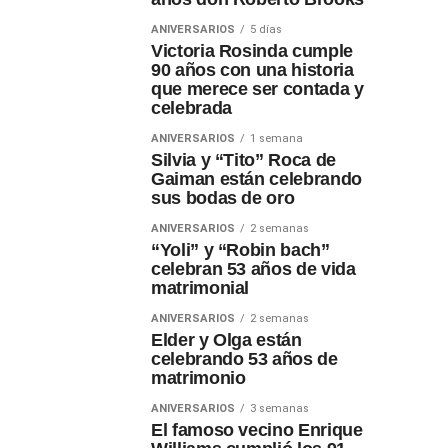
ANIVERSARIOS
5 días
Victoria Rosinda cumple
90 años con una historia
que merece ser contada y
celebrada
ANIVERSARIOS
1 semana
Silvia y “Tito” Roca de
Gaiman están celebrando
sus bodas de oro
ANIVERSARIOS
2 semanas
“Yoli” y “Robin bach”
celebran 53 años de vida
matrimonial
ANIVERSARIOS
2 semanas
Elder y Olga están
celebrando 53 años de
matrimonio
ANIVERSARIOS
3 semanas
El famoso vecino Enrique