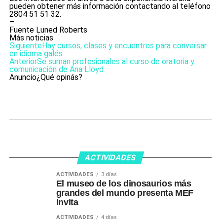
pueden obtener más información contactando al teléfono
2804 51 51 32.
–
Fuente Luned Roberts
Más noticias
Siguiente
Hay cursos, clases y encuentros para conversar
en idioma galés
Anterior
Se suman profesionales al curso de oratoria y
comunicación de Ana Lloyd
Anuncio
¿Qué opinás?
ACTIVIDADES
ACTIVIDADES
3 días
El museo de los dinosaurios más
grandes del mundo presenta MEF
Invita
ACTIVIDADES
4 días