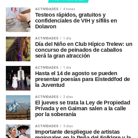
ACTIVIDADES
4 horas
Testeos rápidos, gratuitos y
confidenciales de VIH y sífilis en
Dolavon
ACTIVIDADES
1 día
Día del Niño en Club Hípico Trelew: un
concurso de peinados de caballos
será la gran atracción
ACTIVIDADES
1 día
Hasta el 14 de agosto se pueden
presentar poesías para Eisteddfod de
la Juventud
ACTIVIDADES
2 días
El jueves se trata la Ley de Propiedad
Privada y en Gaiman salen a la calle
por la soberanía
ACTIVIDADES
3 días
Importante despliegue de artistas
regionales en la Peña del Folklore y la