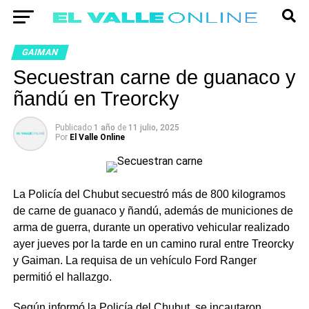
GAIMAN
Secuestran carne de guanaco y
ñandú en Treorcky
Publicado
1 año
de
11 julio, 2025
Por
El Valle Online
La Policía del Chubut secuestró más de 800 kilogramos
de carne de guanaco y ñandú, además de municiones de
arma de guerra, durante un operativo vehicular realizado
ayer jueves por la tarde en un camino rural entre Treorcky
y Gaiman
.
La requisa de un vehículo Ford Ranger
permitió el hallazgo
.
Según informó la Policía del Chubut, se incautaron