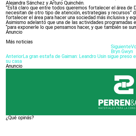
Alejandra Sánchez y Arturo Quinchén.
“Está claro que entre todos queremos fortalecer el área de 
necesitan de otro tipo de atención, estrategias y recursos” des
fortalecer el área para hacer una sociedad más inclusiva y eq
Asimismo adelantó que una de las actividades programadas e
“para exponerle lo que pensamos hacer, y que también se sum
Anuncio
Más noticias
Siguiente
Vo
Bryn Gwyn
Anterior
La gran estafa de Gaiman: Leandro Usin sigue preso 
su casa
Anuncio
¿Qué opinás?