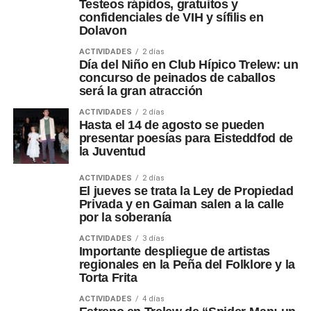
Testeos rápidos, gratuitos y
confidenciales de VIH y sífilis en
Dolavon
ACTIVIDADES
2 días
Día del Niño en Club Hípico Trelew: un
concurso de peinados de caballos
será la gran atracción
ACTIVIDADES
2 días
Hasta el 14 de agosto se pueden
presentar poesías para Eisteddfod de
la Juventud
ACTIVIDADES
2 días
El jueves se trata la Ley de Propiedad
Privada y en Gaiman salen a la calle
por la soberanía
ACTIVIDADES
3 días
Importante despliegue de artistas
regionales en la Peña del Folklore y la
Torta Frita
ACTIVIDADES
4 días