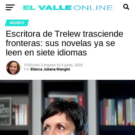
MUNDO
Escritora de Trelew trasciende
fronteras: sus novelas ya se
leen en siete idiomas
Publicado
2 meses
de
5 junio, 2026
Por
Blanca Juliana Mangini