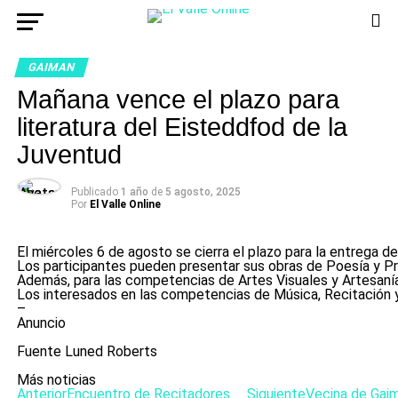
GAIMAN
Mañana vence el plazo para
literatura del Eisteddfod de la
Juventud
Publicado
1 año
de
5 agosto, 2025
Por
El Valle Online
El miércoles 6 de agosto se cierra el plazo para la entrega d
Los participantes pueden presentar sus obras de Poesía y Pr
Además, para las competencias de Artes Visuales y Artesanías,
Los interesados en las competencias de Música, Recitación y
–
Anuncio
Fuente Luned Roberts
Más noticias
Anterior
Encuentro de Recitadores
Siguiente
Vecina de Gai