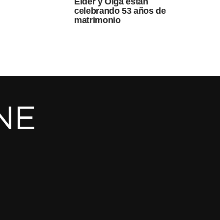
Elder y Olga están
celebrando 53 años de
matrimonio