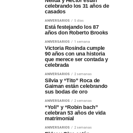
Nélida y Héctor están
celebrando los 31 años de
casados
ANIVERSARIOS
5 días
Está festejando los 87
años don Roberto Brooks
ANIVERSARIOS
1 semana
Victoria Rosinda cumple
90 años con una historia
que merece ser contada y
celebrada
ANIVERSARIOS
2 semanas
Silvia y “Tito” Roca de
Gaiman están celebrando
sus bodas de oro
ANIVERSARIOS
2 semanas
“Yoli” y “Robin bach”
celebran 53 años de vida
matrimonial
ANIVERSARIOS
2 semanas