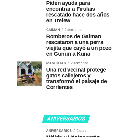
Piden ayuda para
encontrar a Firulais
rescatado hace dos años
en Trelew
GAIMAN
2 semanas
Bomberos de Gaiman
rescataron a una perra
viejita que cayó a un pozo
en Günün a Küna
MASCOTAS
2 semanas
Una red vecinal protege
gatos callejeros y
transformó el paisaje de
Corrientes
ANIVERSARIOS
ANIVERSARIOS
2 días