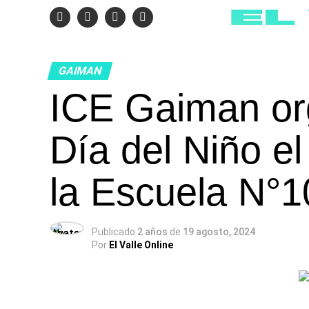
GAIMAN
ICE Gaiman org
Día del Niño e
la Escuela N°1
Publicado
2 años
de
19 agosto, 2024
Por
El Valle Online