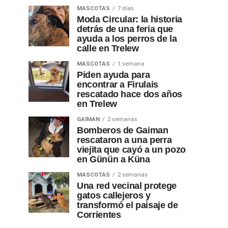
MASCOTAS
7 días
Moda Circular: la historia
detrás de una feria que
ayuda a los perros de la
calle en Trelew
MASCOTAS
1 semana
Piden ayuda para
encontrar a Firulais
rescatado hace dos años
en Trelew
GAIMAN
2 semanas
Bomberos de Gaiman
rescataron a una perra
viejita que cayó a un pozo
en Günün a Küna
MASCOTAS
2 semanas
Una red vecinal protege
gatos callejeros y
transformó el paisaje de
Corrientes