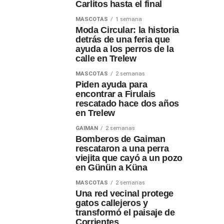
Carlitos hasta el final
MASCOTAS
1 semana
Moda Circular: la historia
detrás de una feria que
ayuda a los perros de la
calle en Trelew
MASCOTAS
2 semanas
Piden ayuda para
encontrar a Firulais
rescatado hace dos años
en Trelew
GAIMAN
2 semanas
Bomberos de Gaiman
rescataron a una perra
viejita que cayó a un pozo
en Günün a Küna
MASCOTAS
2 semanas
Una red vecinal protege
gatos callejeros y
transformó el paisaje de
Corrientes