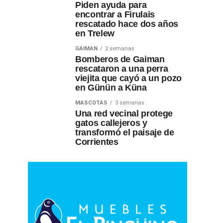
Piden ayuda para
encontrar a Firulais
rescatado hace dos años
en Trelew
GAIMAN
2 semanas
Bomberos de Gaiman
rescataron a una perra
viejita que cayó a un pozo
en Günün a Küna
MASCOTAS
3 semanas
Una red vecinal protege
gatos callejeros y
transformó el paisaje de
Corrientes