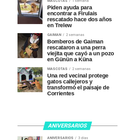
MASCOTAS
1 semana
Piden ayuda para
encontrar a Firulais
rescatado hace dos años
en Trelew
GAIMAN
2 semanas
Bomberos de Gaiman
rescataron a una perra
viejita que cayó a un pozo
en Günün a Küna
MASCOTAS
2 semanas
Una red vecinal protege
gatos callejeros y
transformó el paisaje de
Corrientes
ANIVERSARIOS
ANIVERSARIOS
3 días