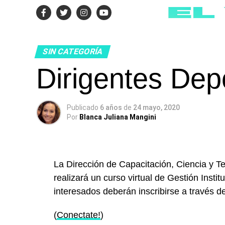
SIN CATEGORÍA
Dirigentes Dep
Publicado
6 años
de
24 mayo, 2020
Por
Blanca Juliana Mangini
La Dirección de Capacitación, Ciencia y T
realizará un curso virtual de Gestión Insti
interesados deberán inscribirse a través 
(
Conectate!
)