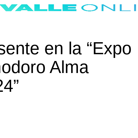
esente en la “Expo
odoro Alma
24”