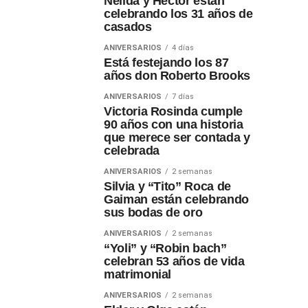
Nélida y Héctor están
celebrando los 31 años de
casados
ANIVERSARIOS
4 días
Está festejando los 87
años don Roberto Brooks
ANIVERSARIOS
7 días
Victoria Rosinda cumple
90 años con una historia
que merece ser contada y
celebrada
ANIVERSARIOS
2 semanas
Silvia y “Tito” Roca de
Gaiman están celebrando
sus bodas de oro
ANIVERSARIOS
2 semanas
“Yoli” y “Robin bach”
celebran 53 años de vida
matrimonial
ANIVERSARIOS
2 semanas