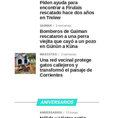
Piden ayuda para
encontrar a Firulais
rescatado hace dos años
en Trelew
GAIMAN
2 semanas
Bomberos de Gaiman
rescataron a una perra
viejita que cayó a un pozo
en Günün a Küna
MASCOTAS
2 semanas
Una red vecinal protege
gatos callejeros y
transformó el paisaje de
Corrientes
ANIVERSARIOS
ANIVERSARIOS
15 horas