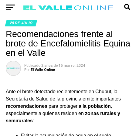
28 DE JULIO
Recomendaciones frente al
brote de Encefalomielitis Equina
en el Valle
Publicado
2 años
de
15 marzo, 2024
Por
El Valle Online
Ante el brote detectado recientemente en Chubut, la
Secretaría de Salud de la provincia emite importantes
recomendaciones
para proteger
a la población
,
especialmente a quienes residen en
zonas rurales y
semirurales
:
Evitar la acumulación de agua en el suelo.