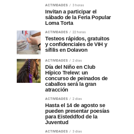
ACTIVIDADES
3 horas
Invitan a participar el
sábado de la Feria Popular
Loma Torta
ACTIVIDADES
22 horas
Testeos rápidos, gratuitos
y confidenciales de VIH y
sífilis en Dolavon
ACTIVIDADES
2 días
Día del Niño en Club
Hípico Trelew: un
concurso de peinados de
caballos será la gran
atracción
ACTIVIDADES
2 días
Hasta el 14 de agosto se
pueden presentar poesías
para Eisteddfod de la
Juventud
ACTIVIDADES
3 días