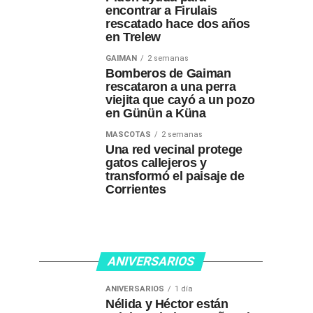
encontrar a Firulais
rescatado hace dos años
en Trelew
GAIMAN
2 semanas
Bomberos de Gaiman
rescataron a una perra
viejita que cayó a un pozo
en Günün a Küna
MASCOTAS
2 semanas
Una red vecinal protege
gatos callejeros y
transformó el paisaje de
Corrientes
ANIVERSARIOS
ANIVERSARIOS
1 día
Nélida y Héctor están