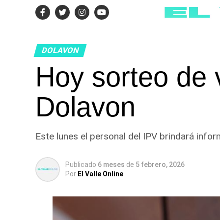
DOLAVON
Hoy sorteo de 
Dolavon
Este lunes el personal del IPV brindará infor
Publicado
6 meses
de
5 febrero, 2026
Por
El Valle Online