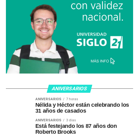
ANIVERSARIOS
ANIVERSARIOS
7 horas
Nélida y Héctor están celebrando los
31 años de casados
ANIVERSARIOS
3 días
Está festejando los 87 años don
Roberto Brooks