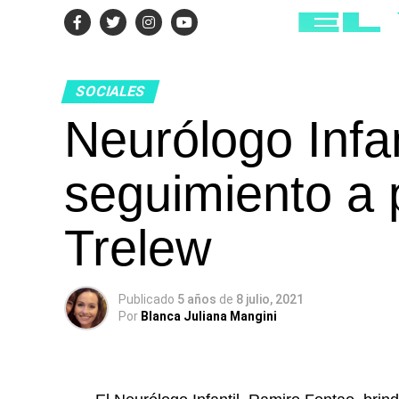
SOCIALES
Neurólogo Infan
seguimiento a 
Trelew
Publicado
5 años
de
8 julio, 2021
Por
Blanca Juliana Mangini