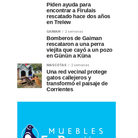
Piden ayuda para
encontrar a Firulais
rescatado hace dos años
en Trelew
GAIMAN
2 semanas
Bomberos de Gaiman
rescataron a una perra
viejita que cayó a un pozo
en Günün a Küna
MASCOTAS
2 semanas
Una red vecinal protege
gatos callejeros y
transformó el paisaje de
Corrientes