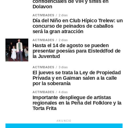
confidenciales de VIH y sífilis en
Dolavon
ACTIVIDADES
2 días
Día del Niño en Club Hípico Trelew: un
concurso de peinados de caballos
será la gran atracción
ACTIVIDADES
2 días
Hasta el 14 de agosto se pueden
presentar poesías para Eisteddfod de
la Juventud
ACTIVIDADES
3 días
El jueves se trata la Ley de Propiedad
Privada y en Gaiman salen a la calle
por la soberanía
ACTIVIDADES
4 días
Importante despliegue de artistas
regionales en la Peña del Folklore y la
Torta Frita
ANUNCIO