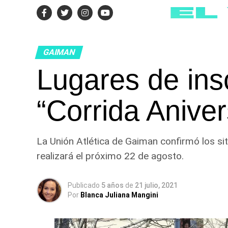
GAIMAN
Lugares de insc
“Corrida Anive
La Unión Atlética de Gaiman confirmó los sit
realizará el próximo 22 de agosto.
Publicado
5 años
de
21 julio, 2021
Por
Blanca Juliana Mangini