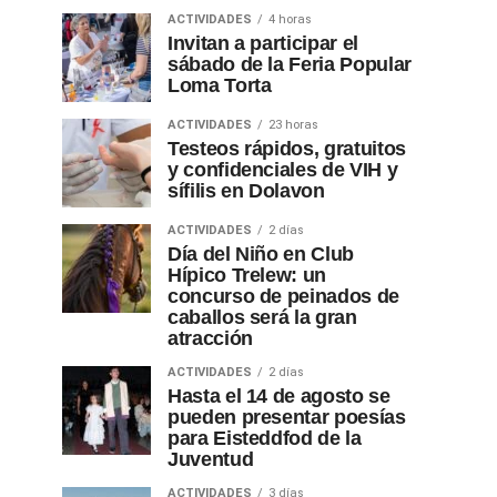
ACTIVIDADES
4 horas
Invitan a participar el
sábado de la Feria Popular
Loma Torta
ACTIVIDADES
23 horas
Testeos rápidos, gratuitos
y confidenciales de VIH y
sífilis en Dolavon
ACTIVIDADES
2 días
Día del Niño en Club
Hípico Trelew: un
concurso de peinados de
caballos será la gran
atracción
ACTIVIDADES
2 días
Hasta el 14 de agosto se
pueden presentar poesías
para Eisteddfod de la
Juventud
ACTIVIDADES
3 días