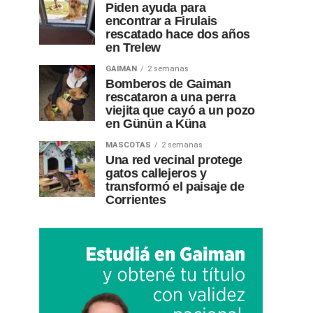
Piden ayuda para
encontrar a Firulais
rescatado hace dos años
en Trelew
GAIMAN
2 semanas
Bomberos de Gaiman
rescataron a una perra
viejita que cayó a un pozo
en Günün a Küna
MASCOTAS
2 semanas
Una red vecinal protege
gatos callejeros y
transformó el paisaje de
Corrientes