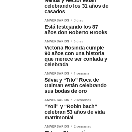
Nélida y Héctor están
celebrando los 31 años de
casados
ANIVERSARIOS
3 días
Está festejando los 87
años don Roberto Brooks
ANIVERSARIOS
6 días
Victoria Rosinda cumple
90 años con una historia
que merece ser contada y
celebrada
ANIVERSARIOS
1 semana
Silvia y “Tito” Roca de
Gaiman están celebrando
sus bodas de oro
ANIVERSARIOS
2 semanas
“Yoli” y “Robin bach”
celebran 53 años de vida
matrimonial
ANIVERSARIOS
2 semanas