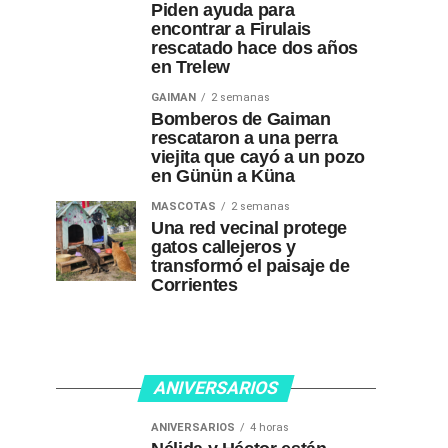
Piden ayuda para
encontrar a Firulais
rescatado hace dos años
en Trelew
GAIMAN
2 semanas
Bomberos de Gaiman
rescataron a una perra
viejita que cayó a un pozo
en Günün a Küna
MASCOTAS
2 semanas
Una red vecinal protege
gatos callejeros y
transformó el paisaje de
Corrientes
ANIVERSARIOS
ANIVERSARIOS
4 horas