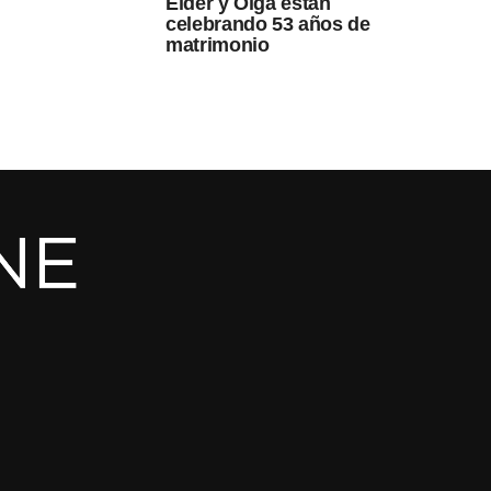
Elder y Olga están
celebrando 53 años de
matrimonio