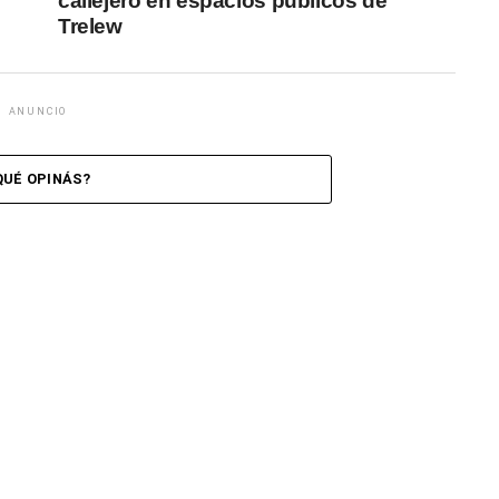
callejero en espacios públicos de
Trelew
ANUNCIO
QUÉ OPINÁS?