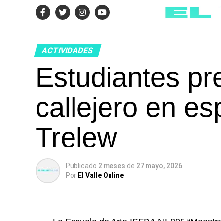
ACTIVIDADES
Estudiantes pr
callejero en es
Trelew
Publicado
2 meses
de
27 mayo, 2026
Por
El Valle Online