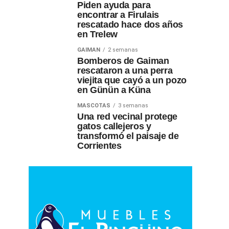
Piden ayuda para
encontrar a Firulais
rescatado hace dos años
en Trelew
GAIMAN
2 semanas
Bomberos de Gaiman
rescataron a una perra
viejita que cayó a un pozo
en Günün a Küna
MASCOTAS
3 semanas
Una red vecinal protege
gatos callejeros y
transformó el paisaje de
Corrientes