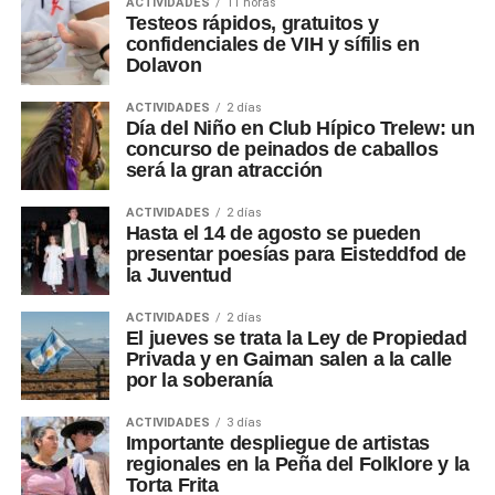
ACTIVIDADES
11 horas
Testeos rápidos, gratuitos y
confidenciales de VIH y sífilis en
Dolavon
ACTIVIDADES
2 días
Día del Niño en Club Hípico Trelew: un
concurso de peinados de caballos
será la gran atracción
ACTIVIDADES
2 días
Hasta el 14 de agosto se pueden
presentar poesías para Eisteddfod de
la Juventud
ACTIVIDADES
2 días
El jueves se trata la Ley de Propiedad
Privada y en Gaiman salen a la calle
por la soberanía
ACTIVIDADES
3 días
Importante despliegue de artistas
regionales en la Peña del Folklore y la
Torta Frita