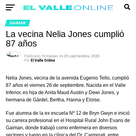
GAIMAN
La vecina Nelia Jones cumplió
87 años
Publicado
10 meses
de
29 septiembre, 2025
Por
El Valle Online
Nelia Jones, vecina de la avenida Eugenio Tello, cumplió
87 años el viernes 26 de septiembre. Nacida en el Valle
Inferior, es hija de Anita Maud Austin y Dewi Jones, y
hermana de Gárdel, Bertha, Hanna y Eloise.
Fue alumna de la ex escuela Nº 12 de Bryn Gwyn e inició
su carrera profesional en el Hospital Rural John Evans de
Gaiman, donde trabajó como enfermera en diversos
sectores y luego en la clínica del Dr. Carminati, entre