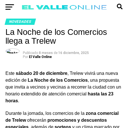
NOVEDADES
La Noche de los Comercios
llega a Trelew
Publicado
8 meses
de
16 diciembre, 2025
Por
El Valle Online
Este
sábado 20 de diciembre
, Trelew vivirá una nueva
edición de
La Noche de los Comercios
, una propuesta
que invita a vecinos y vecinas a recorrer la ciudad con un
horario extendido de atención comercial
hasta las 23
horas
.
Durante la jornada, los comercios de la
zona comercial
de Trelew
ofrecerán
promociones y descuentos
especiales
, además de
sorteos
y un clima marcado por