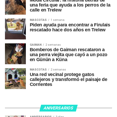
Moda Circular: la historia detrás de
una feria que ayuda a los perros de la
calle en Trelew
MASCOTAS
1 semana
Piden ayuda para encontrar a Firulais
rescatado hace dos años en Trelew
GAIMAN
2 semanas
Bomberos de Gaiman rescataron a
una perra viejita que cayó a un pozo
en Günün a Küna
MASCOTAS
2 semanas
Una red vecinal protege gatos
callejeros y transformó el paisaje de
Corrientes
ANIVERSARIOS
ANIVERSARIOS
3 días