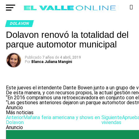
DOLAVON
Dolavon renovó la totalidad del
parque automotor municipal
Publicado
7 años
de
4 abril, 2019
Por
Blanca Juliana Mangini
Este jueves el intendente Dante Bowen junto a un grupo de ve
De esta manera, y con recursos propios, la actual gestión re
“En 2016 compramos una retroexcavadora en conjunto con el c
“Las gestiones anteriores dejaron un parque automotor destru
Anuncio
Más noticias
Anterior
Mañana feria americana y shows en
Siguiente
Aprueba
Dolavon
viviendas
Anuncio