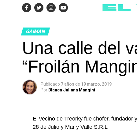
GAIMAN
Una calle del v
“Froilán Mangin
Publicado
7 años
de
19 marzo, 2019
Por
Blanca Juliana Mangini
El vecino de Treorky fue chofer, fundador 
28 de Julio y Mar y Valle S.R.L