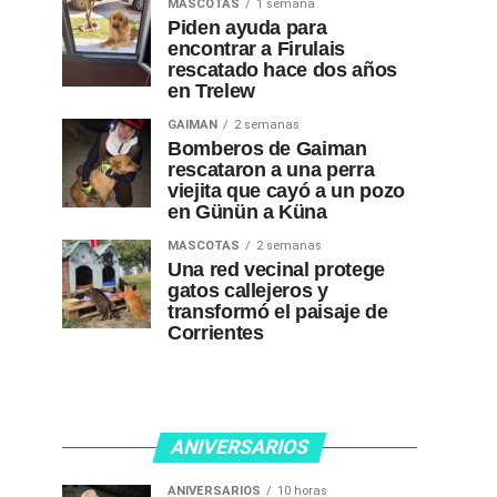
MASCOTAS
1 semana
Piden ayuda para
encontrar a Firulais
rescatado hace dos años
en Trelew
GAIMAN
2 semanas
Bomberos de Gaiman
rescataron a una perra
viejita que cayó a un pozo
en Günün a Küna
MASCOTAS
2 semanas
Una red vecinal protege
gatos callejeros y
transformó el paisaje de
Corrientes
ANIVERSARIOS
ANIVERSARIOS
10 horas